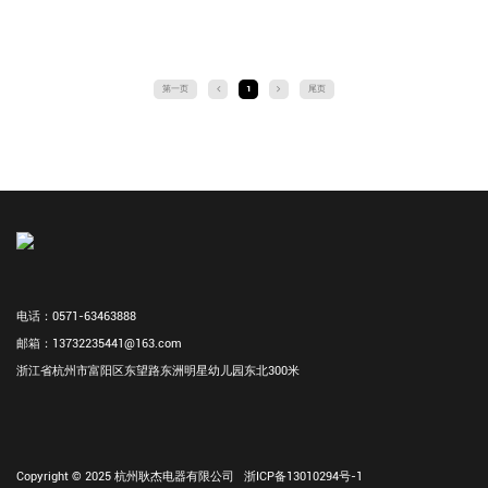
和启动绕组，两个绕组的定子相差
冰箱、冷饮机等。②空调器。包括房
90。电气角度，并与
间空调器、电扇、换
第一页
1
尾页
电话：0571-63463888
邮箱：13732235441@163.com
浙江省杭州市富阳区东望路东洲明星幼儿园东北300米
Copyright © 2025 杭州耿杰电器有限公司
浙ICP备13010294号-1