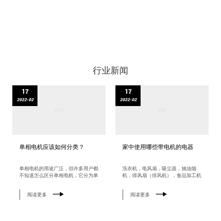
行业新闻
17
17
2022-02
2022-02
单相电机应该如何分类？
家中使用哪些带电机的电器
单相电机的用途广泛，但许多用户都
洗衣机，电风扇，吸尘器，抽油烟
不知道怎么区分单相电机，它分为单
机，排风扇（排风机），食品加工机
相分相式电机或单相电容式电机 ；
（榨汁机，粉碎机），空调，冰箱等
不同型号结构的电机使用的电量不
功率较大或体积较大的电机，它们使
阅读更多
阅读更多
同。单相电机单相分相电机需要两个
用的电源电压为交流220V。家用电
电容器来启动和运行；一个是启动电
器的分类方法在世界上尚未统一。但
容器，另一个是运行电容器；单相分
按产品的功能、用途分类较常见，大
相电机在定子上。 内嵌有运行绕组
致分为8类。①制冷电器。包括家用